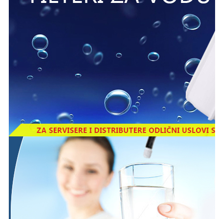
Kako da poručite što pre
proizvod
i iskoristite akcijsku ponudu
Možete poslati porudzbinu na email
dadoen@gmail.com
gde
ćete napisati koji proizvod želite da kupite, kao i vaše kontakt
podatke. Ukoliko želite da iskoristite akcijsku ponudu Važno je
da nam mail stigne do poslednjeg dana u mesecu u kom je
akcijska ponuda.
Drugi način je jednostavan pozovi telefon 060 543 10 20 javiće
se službenik i njemu ćete da kažete šta želite da poručite i
izdiktirate adresu za dostavu.
Bilo koji proizvod možete da poručite putem web shopa kroz
online proceduru porudžbine.
Pozovite odmah
011/413-2019 ili
060 543 10 20 i iskoritite veliki
akcijski popust!
48700,00 Din.