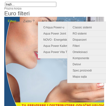
Prazna korpa
Euro filteri
Filteri
Zašto ?
AQUA POWER
Info
Kontakt
O Aqua Power-u
Classic sistemi
Aqua Power Joint
RO sistemi
NOVO - Energetska kartica
Dispanzeri
Aqua Power Kalkmagnet
Filteri
Aqua Power Vita Tronic
Omeksivaci
Komponente
Delovi
Spec.proizvodi
Mapa sajta