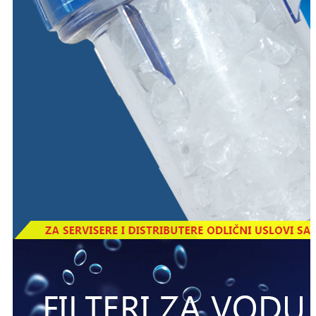
U ponuđenoj ceni je i besplatna isporuka i MONTAŽA
na teritoriju Beograda i okoline.
Za ostale gradove pozovite, doplata troškovi goriva.
Garancija 2 godine, opciono i do 7 godina.
Na ovom modelu dobijate i gratis Airco filter !
Mi NE radimo prezentacije niti ubeđujemo ljude, mi se
trudimo da ljudima koji znaju što znači filtirirana voda ,
da što povoljnije omogućimo kupovinu i ugradnju
najkvalitetnijih filtracionih sistema.
Važno: Uobičajen pritisak u mreži je 3.5 do 4 bara,
ukoliko je pritisak ispod 3 bara potrebna je dodatna
pumpa ( oko 110 €), a ako je pritisak u mreži preko 5
bara potreban je regulator pritiska ( oko 30 €)
Nema drugih dodatnih troškova.
PAŽNJA!
Poručite DANAS i dobićete filter uloške
gratis za dva intervala zamene.