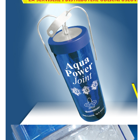
Reverzna osmoza
Sistem reverzne osmoze
Sistem koji se na svetskom tržištu najčešće koristi u svim
primenama. Bilo da je za kućnu upotrebu, bilo da je u
bolnicama ili komercijalnim uslovima filtriranja vode.
Poenta je u membrani koja ima neverovatnu moć filtracije.
Zbog potpunog čićenja vode naša preporuka je da se uz
reversnu osmozu koristi Aqua Power Joint, uredjaj koji
vodi vraća život, dovodi je u prirodno stanje.
Opširnije o
Aqua Power Joint-u ...
AKCIJA!
Važi do kraja
meseca.