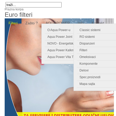
Prazna korpa
Euro filteri
Filteri
Zašto ?
AQUA POWER
Info
Kontakt
O Aqua Power-u
Classic sistemi
Aqua Power Joint
RO sistemi
NOVO - Energetska kartica
Dispanzeri
Aqua Power Kalkmagnet
Filteri
Aqua Power Vita Tronic
Omeksivaci
Komponente
Delovi
Spec.proizvodi
Mapa sajta