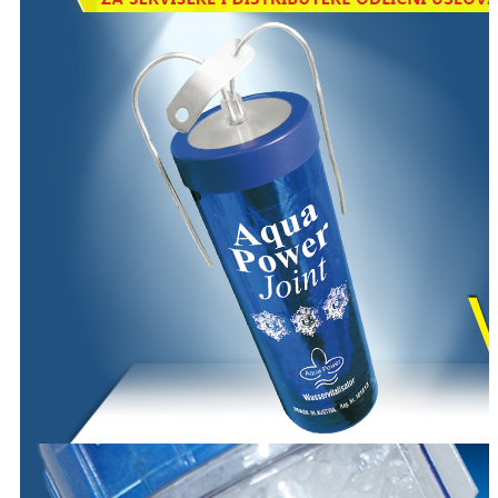
Vertikalni ketridž za
bokal
Vertikalni uložak za bokal za vodu zahvaljujući aktivnom uglju pročišćava
kako organska jedinjenja tako i većinu teških metala.
Uklanja:
HLOR
mehaničke nečištoće
insekticide
pesticide
većinu mikroorganizama
Uklanja neprijatne mirise i ukuse izazvane organskim jedinjenjima kao i
miris i ukus hlora.
Jedan uložak filtrira oko 170 litara vode. Ekonomičan je i povoljan. Odlično
rešenje za uvek svežu vodu na dohvat ruke.
Odobrenje za prodaju filtera kao i njihovu zdravstvenu ispravnost izdalo je
Ministarstvo Zdravlja Republike Srbije po rešenju Broj: 1/0-03 UP 15503/4-
201